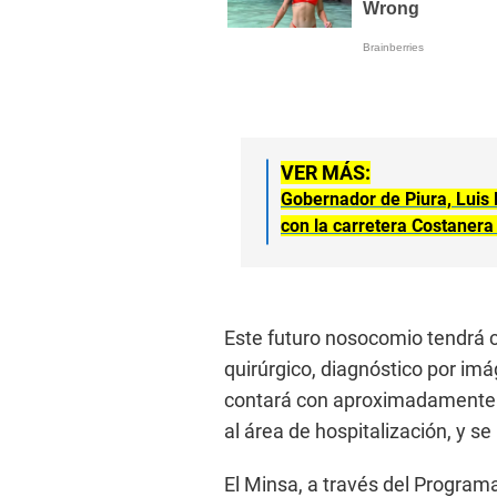
VER MÁS:
Gobernador de Piura, Luis 
con la carretera Costanera 
Este futuro nosocomio tendrá 
quirúrgico, diagnóstico por im
contará con aproximadamente 
al área de hospitalización, y s
El Minsa, a través del Program