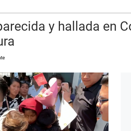
arecida y hallada en 
ura
nte