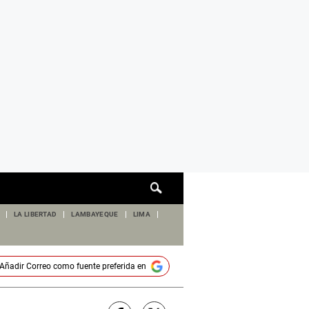
Cuadro
de
búsqueda
LA LIBERTAD
LAMBAYEQUE
LIMA
Añadir
Correo
como fuente preferida en