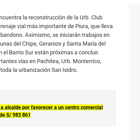
encuentra la reconstrucción de la Urb. Club
renaje vial más importante de Piura, que lleva
bandono. Asimismo, se iniciarán trabajos en
gunas del Chipe, Geranios y Santa María del
n el Barrio Sur están próximas a concluir.
antes vías en Pachitea, Urb. Monterrico,
toda la urbanización San Isidro.
a a alcalde por favorecer a un centro comercial
 de S/ 983 861