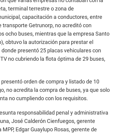
aron que varias empresas no contaban con la
ta, terminal terrestre o zona de
unicipal, capacitación a conductores, entre
e transporte Getrunorp, no acreditó con
los ocho buses, mientras que la empresa Santo
, obtuvo la autorización para prestar el
1, donde presentó 25 placas vehiculares con
ITV no cubriendo la flota óptima de 29 buses,
 presentó orden de compra y listado de 10
o, no acredita la compra de buses, ya que solo
ta no cumpliendo con los requisitos.
resunta responsabilidad penal y administrativa
muna, José Calderón Cienfuegos, gerente
 la MPP, Edgar Guaylupo Rosas, gerente de