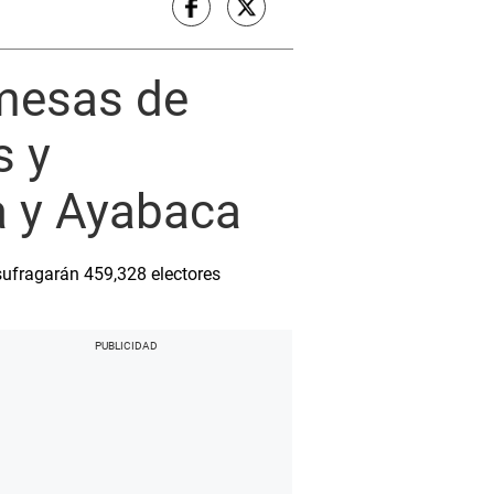
 mesas de
s y
a y Ayabaca
sufragarán 459,328 electores