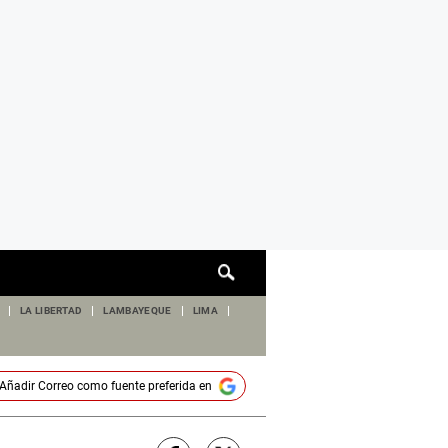
Cuadro
de
búsqueda
LA LIBERTAD
LAMBAYEQUE
LIMA
Añadir
Correo
como fuente preferida en