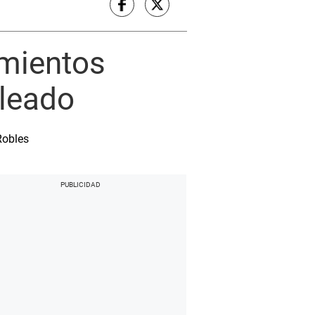
amientos
bleado
Robles