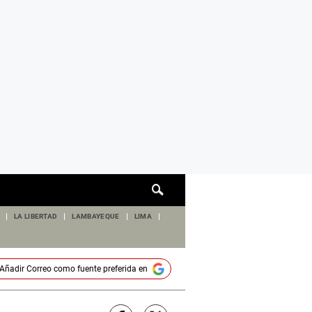
Cuadro
de
búsqueda
LA LIBERTAD
LAMBAYEQUE
LIMA
Añadir
Correo
como fuente preferida en