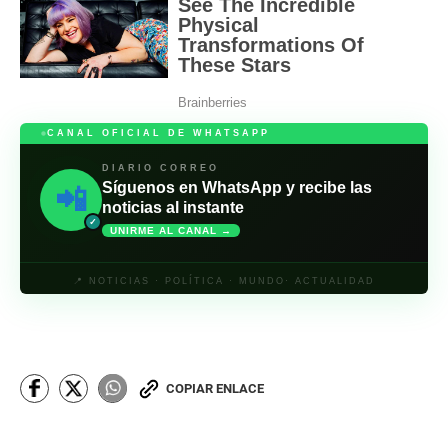
CANAL OFICIAL DE WHATSAPP
DIARIO CORREO
Síguenos en WhatsApp y recibe las
📲
noticias al instante
✓
UNIRME AL CANAL →
📍 NOTICIAS · POLÍTICA · MUNDO· ACTUALIDAD
COPIAR ENLACE