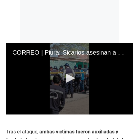
CORREO | Piura: Sicarios asesinan a alcalde de Veintiséis de Octubre
0
s
e
c
Tras el ataque,
ambas víctimas fueron auxiliadas y
o