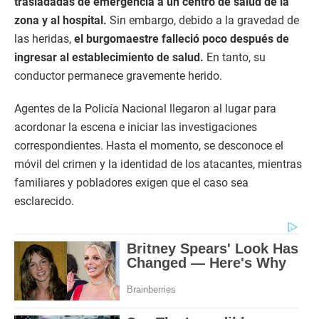
trasladadas de emergencia a un centro de salud de la
n
d
zona y al hospital.
Sin embargo, debido a la gravedad de
s
las heridas,
el burgomaestre falleció poco después de
o
f
ingresar al establecimiento de salud.
En tanto, su
3
1
conductor permanece gravemente herido.
s
e
c
Agentes de la Policía Nacional llegaron al lugar para
o
acordonar la escena e iniciar las investigaciones
n
d
correspondientes. Hasta el momento, se desconoce el
s
móvil del crimen y la identidad de los atacantes, mientras
familiares y pobladores exigen que el caso sea
esclarecido.