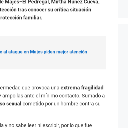
 de Majes–El Pedregal, Mirtha Núñez Cueva,
ección tras conocer su crítica situación
rotección familiar.
te al ataque en Majes piden mejor atención
nfermedad que provoca una
extrema fragilidad
 y ampollas ante el mínimo contacto. Sumado a
uso sexual
cometido por un hombre contra su
a y no sabe leer ni escribir, por lo que fue