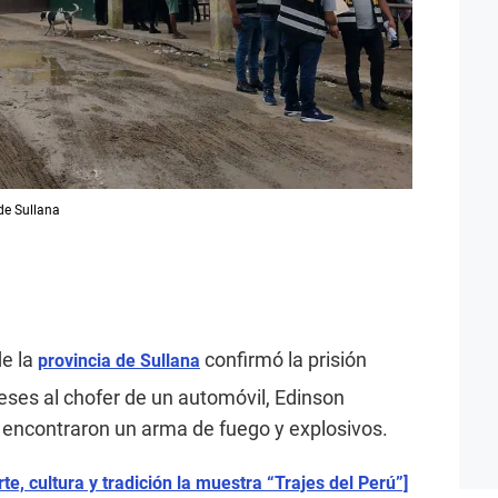
 de Sullana
de la
confirmó la prisión
provincia de Sullana
eses al chofer de un automóvil, Edinson
encontraron un arma de fuego y explosivos.
e, cultura y tradición la muestra “Trajes del Perú”]