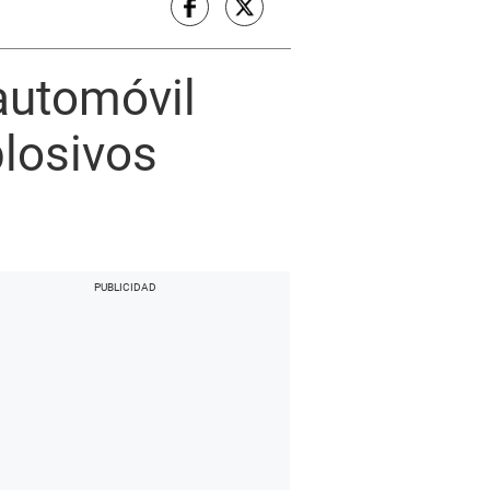
 automóvil
plosivos