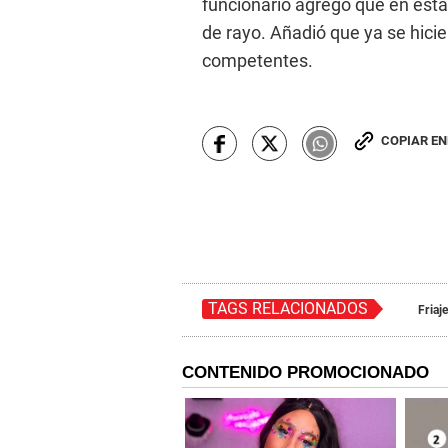
funcionario agregó que en est
de rayo. Añadió que ya se hicie
competentes.
COPIAR E
TAGS RELACIONADOS
Friaj