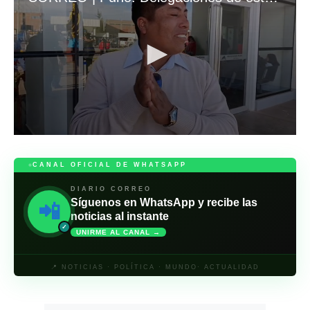
0
s
e
CANAL OFICIAL DE WHATSAPP
c
o
DIARIO CORREO
n
Síguenos en WhatsApp y recibe las
📲
d
noticias al instante
s
o
✓
UNIRME AL CANAL →
f
2
m
📍 NOTICIAS · POLÍTICA · MUNDO· ACTUALIDAD
i
n
u
t