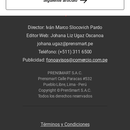
Siguiente artículo
Director: Iván Marco Slocovich Pardo
Editor Web: Johana Liz Ugaz Oscanoa
johana.ugaz@prensmart.pe
Teléfono: (+511) 311 6500
Publicidad:
fonoavisos@comercio.com.pe
PRENSMART S.A.C.
Prensmart Calle Paracas #532
Pueblo Libre, Lima - Perú
Copyright © PrenSmart S.A.C.
Todos los derechos reservados
Términos y Condiciones