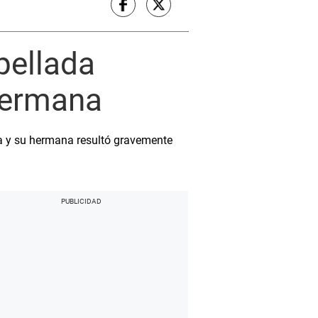
pellada
 hermana
nea y su hermana resultó gravemente