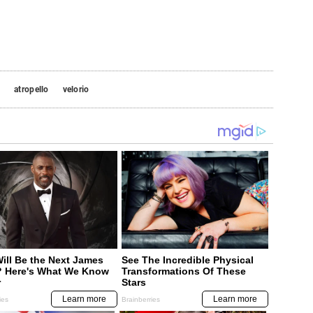
o
atropello
velorio