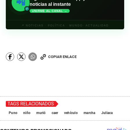
📲
noticias al instante
✓
UNIRME AL CANAL →
📍 NOTICIAS · POLÍTICA · MUNDO· ACTUALIDAD
COPIAR ENLACE
TAGS RELACIONADOS
Puno
niño
murió
caer
vehículo
marcha
Juliaca