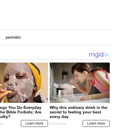
o
parricidio