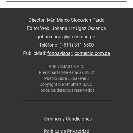
Director: Iván Marco Slocovich Pardo
Editor Web: Johana Liz Ugaz Oscanoa
johana.ugaz@prensmart.pe
Teléfono: (+511) 311 6500
Publicidad:
fonoavisos@comercio.com.pe
PRENSMART S.A.C.
Prensmart Calle Paracas #532
Pueblo Libre, Lima - Perú
Copyright © PrenSmart S.A.C.
Todos los derechos reservados
Términos y Condiciones
Política de Privacidad