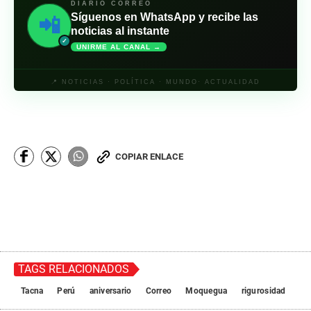
DIARIO CORREO
Síguenos en WhatsApp y recibe las
📲
noticias al instante
✓
UNIRME AL CANAL →
📍 NOTICIAS · POLÍTICA · MUNDO· ACTUALIDAD
COPIAR ENLACE
TAGS RELACIONADOS
Tacna
Perú
aniversario
Correo
Moquegua
rigurosidad