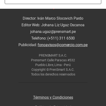
Director: Iván Marco Slocovich Pardo
Editor Web: Johana Liz Ugaz Oscanoa
johana.ugaz@prensmart.pe
Teléfono: (+511) 311 6500
Publicidad:
fonoavisos@comercio.com.pe
PRENSMART S.A.C.
Prensmart Calle Paracas #532
Pueblo Libre, Lima - Perú
Copyright © PrenSmart S.A.C.
Todos los derechos reservados
Términos y Condiciones