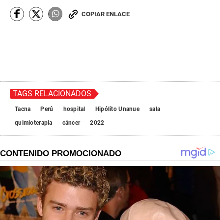
COPIAR ENLACE
TAGS RELACIONADOS
Tacna
Perú
hospital
Hipólito Unanue
sala
quimioterapia
cáncer
2022