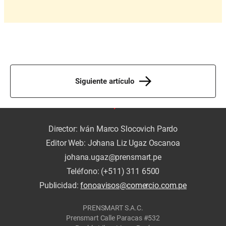
Siguiente artículo
Director: Iván Marco Slocovich Pardo
Editor Web: Johana Liz Ugaz Oscanoa
johana.ugaz@prensmart.pe
Teléfono: (+511) 311 6500
Publicidad:
fonoavisos@comercio.com.pe
PRENSMART S.A.C.
Prensmart Calle Paracas #532