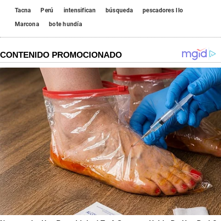
Tacna
Perú
intensifican
búsqueda
pescadores Ilo
Marcona
bote hundía