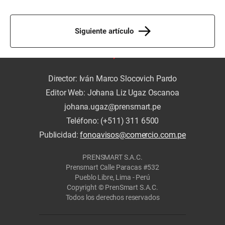
Siguiente artículo
Director: Iván Marco Slocovich Pardo
Editor Web: Johana Liz Ugaz Oscanoa
johana.ugaz@prensmart.pe
Teléfono: (+511) 311 6500
Publicidad:
fonoavisos@comercio.com.pe
PRENSMART S.A.C.
Prensmart Calle Paracas #532
Pueblo Libre, Lima - Perú
Copyright © PrenSmart S.A.C.
Todos los derechos reservados