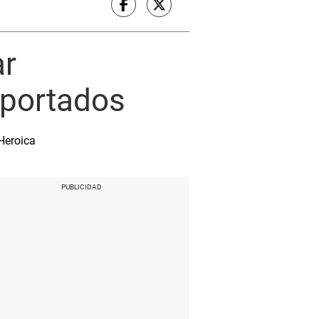
ar
mportados
 Heroica