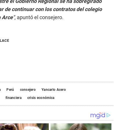
stre el Gobierno Regional se ha sobregirado
ar de continuar con los contratos del colegio
a Arce
”
, apuntó el consejero.
NLACE
a
Perú
consejero
Yancarlo Acero
financiera
crisis económica