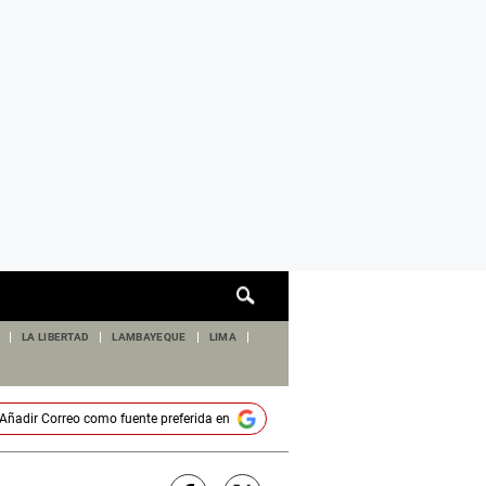
Cuadro
de
búsqueda
LA LIBERTAD
LAMBAYEQUE
LIMA
Añadir
Correo
como fuente preferida en