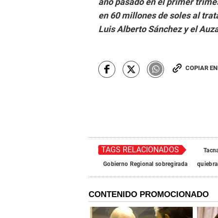
año pasado en el primer trime
en 60 millones de soles al trat
Luis Alberto Sánchez y el Auz
COPIAR E
TAGS RELACIONADOS
Tacn
Gobierno Regional sobregirada
quiebra