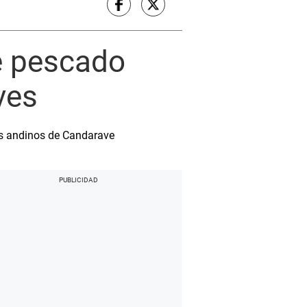
e pescado
ves
tos andinos de Candarave