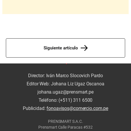
Siguiente artículo
Director: Iván Marco Slocovich Pardo
Editor Web: Johana Liz Ugaz Oscanoa
johana.ugaz@prensmart.pe
Teléfono: (+511) 311 6500
Publicidad:
fonoavisos@comercio.com.pe
PRENSMART S.A.C.
Prensmart Calle Paracas #532