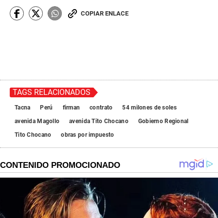
COPIAR ENLACE
TAGS RELACIONADOS
Tacna
Perú
firman
contrato
54 milones de soles
avenida Magollo
avenida Tito Chocano
Gobierno Regional
Tito Chocano
obras por impuesto