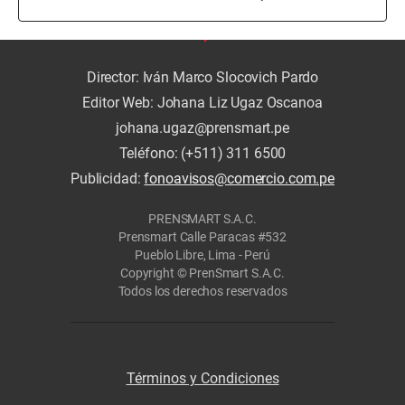
Director: Iván Marco Slocovich Pardo
Editor Web: Johana Liz Ugaz Oscanoa
johana.ugaz@prensmart.pe
Teléfono: (+511) 311 6500
Publicidad:
fonoavisos@comercio.com.pe
PRENSMART S.A.C.
Prensmart Calle Paracas #532
Pueblo Libre, Lima - Perú
Copyright © PrenSmart S.A.C.
Todos los derechos reservados
Términos y Condiciones