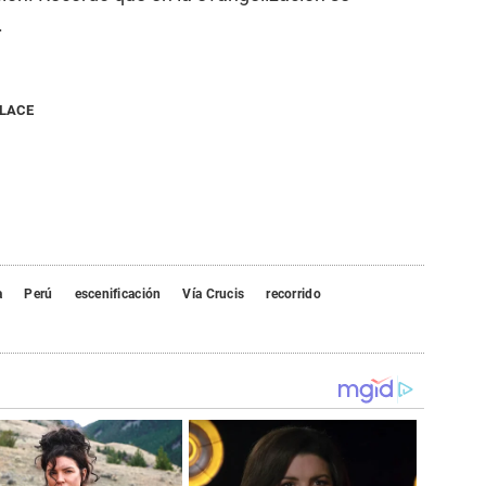
.
NLACE
a
Perú
escenificación
Vía Crucis
recorrido