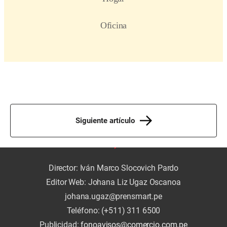
Siguiente artículo
Director: Iván Marco Slocovich Pardo
Editor Web: Johana Liz Ugaz Oscanoa
johana.ugaz@prensmart.pe
Teléfono: (+511) 311 6500
Publicidad:
fonoavisos@comercio.com.pe