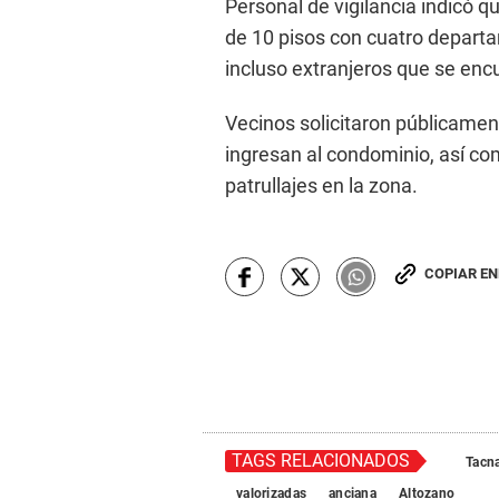
Personal de vigilancia indicó q
de 10 pisos con cuatro depart
incluso extranjeros que se encu
Vecinos solicitaron públicamen
ingresan al condominio, así co
patrullajes en la zona.
COPIAR E
TAGS RELACIONADOS
Tacn
valorizadas
anciana
Altozano