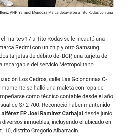
 alférez PNP Yampol Mendoza Marca detuvieron a Tito Rodas con una
 el martes 17 a Tito Rodas se le incautó una
o marca Redmi con un chip y otro Samsung
os tarjetas de débito del BCP, una tarjeta del
a recargable del servicio Metropolitano.
nización Los Cedros, calle Las Golondrinas C-
ltimamente se halló una maleta con ropa de
esempeñarse como técnico contable desde el año
nsual de S/ 2 700. Reconoció haber mantenido
l
alférez EP Joel Ramírez Carbajal
desde junio
 diversos inmuebles, incluyendo el ubicado en
. 10, distrito Gregorio Albarracín.