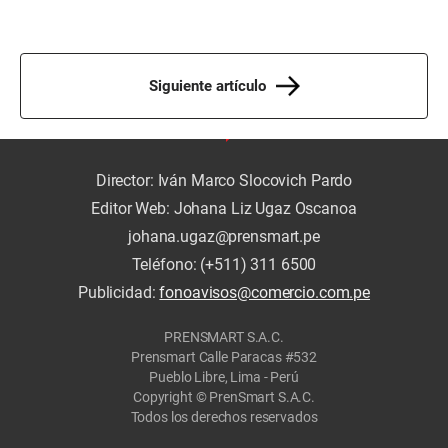
Siguiente artículo
Director: Iván Marco Slocovich Pardo
Editor Web: Johana Liz Ugaz Oscanoa
johana.ugaz@prensmart.pe
Teléfono: (+511) 311 6500
Publicidad:
fonoavisos@comercio.com.pe
PRENSMART S.A.C.
Prensmart Calle Paracas #532
Pueblo Libre, Lima - Perú
Copyright © PrenSmart S.A.C.
Todos los derechos reservados