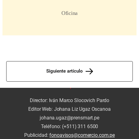
Siguiente artículo
Director: Iván Marco Slocovich Pardo
Editor Web: Johana Liz Ugaz Oscanoa
johana.ugaz@prensmart.pe
Teléfono: (+511) 311 6500
Publicidad:
fonoavisos@comercio.com.pe