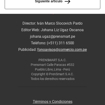
Siguiente artículo
Director: Iván Marco Slocovich Pardo
Editor Web: Johana Liz Ugaz Oscanoa
johana.ugaz@prensmart.pe
Teléfono: (+511) 311 6500
Publicidad:
fonoavisos@comercio.com.pe
PRENSMART S.A.C.
Prensmart Calle Paracas #532
Pueblo Libre, Lima - Perú
Copyright © PrenSmart S.A.C.
Todos los derechos reservados
Términos y Condiciones