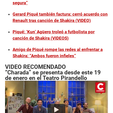
segura”
Gerard Piqué también factura: cerró acuerdo con
Renault tras canción de Shakira (VIDEO)
Piqué: ‘Kun’ Agüero troleó a futbolista por
canción de Shakira (VIDEOS)
Amigo de Piqué rompe las redes al enfrentar a
Shakira: “Ambos fueron infieles”
VIDEO RECOMENDADO
“Charada” se presenta desde este 19
de enero en el Teatro Pirandello