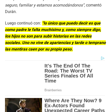
seguro, familiar y estamos acomodándonos”,
comentó
Durán.
Luego continuó con:
“lo único que puedo decir es que
como padre le falta muchísimo y, como siempre digo,
los hijos no son para subir historias en las redes
sociales. Uno no vive de apariencias y tarde o temprano
las mentiras caen por su propio peso.