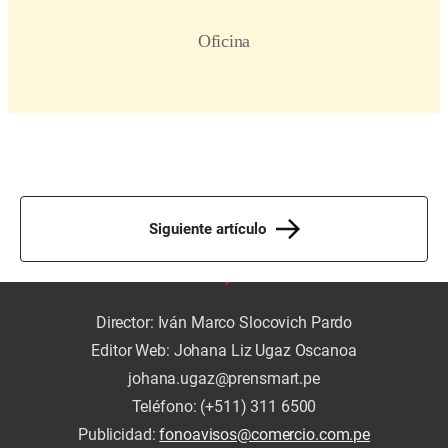
Siguiente artículo
Director: Iván Marco Slocovich Pardo
Editor Web: Johana Liz Ugaz Oscanoa
johana.ugaz@prensmart.pe
Teléfono: (+511) 311 6500
Publicidad:
fonoavisos@comercio.com.pe