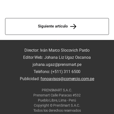
Siguiente artículo
Director: Iván Marco Slocovich Pardo
Editor Web: Johana Liz Ugaz Oscanoa
johana.ugaz@prensmart.pe
Teléfono: (+511) 311 6500
Publicidad:
fonoavisos@comercio.com.pe
PRENSMART S.A.C.
Prensmart Calle Paracas #532
Pueblo Libre, Lima - Perú
Copyright © PrenSmart S.A.C.
Todos los derechos reservados