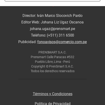
Director: Iván Marco Slocovich Pardo
Editor Web: Johana Liz Ugaz Oscanoa
johana.ugaz@prensmart.pe
Teléfono: (+511) 311 6500
Publicidad:
fonoavisos@comercio.com.pe
PRENSMART S.A.C.
Prensmart Calle Paracas #532
Pueblo Libre, Lima - Perú
Copyright © PrenSmart S.A.C.
Todos los derechos reservados
Términos y Condiciones
Política de Privacidad