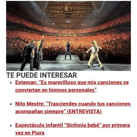
TE PUEDE INTERESAR
Esteman: “Es maravilloso que mis canciones se
conviertan en himnos personales”
Nito Mestre: “Trasciendes cuando tus canciones
acompañan siempre” (ENTREVISTA)
Espectáculo infantil “Sinfonía bebé” por primera
vez en Piura