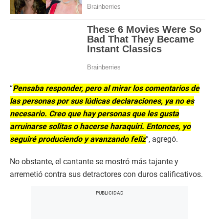
“
Pensaba responder, pero al mirar los comentarios de
las personas por sus lúdicas declaraciones, ya no es
necesario. Creo que hay personas que les gusta
arruinarse solitas o hacerse haraquiri. Entonces, yo
seguiré produciendo y avanzando feliz
”, agregó.
No obstante, el cantante se mostró más tajante y
arremetió contra sus detractores con duros calificativos.