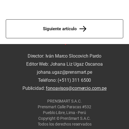
Siguiente artículo
Director: Iván Marco Slocovich Pardo
Editor Web: Johana Liz Ugaz Oscanoa
johana.ugaz@prensmart.pe
Teléfono: (+511) 311 6500
Publicidad:
fonoavisos@comercio.com.pe
PRENSMART S.A.C.
Prensmart Calle Paracas #532
Pueblo Libre, Lima - Perú
Copyright © PrenSmart S.A.C.
Todos los derechos reservados