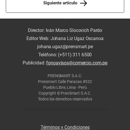
Siguiente artículo
Director: Iván Marco Slocovich Pardo
Editor Web: Johana Liz Ugaz Oscanoa
johana.ugaz@prensmart.pe
Teléfono: (+511) 311 6500
Publicidad:
fonoavisos@comercio.com.pe
PRENSMART S.A.C.
Prensmart Calle Paracas #532
Pueblo Libre, Lima - Perú
Copyright © PrenSmart S.A.C.
Todos los derechos reservados
Términos y Condiciones