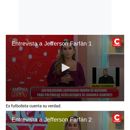
Entrevista a Jefferson Farfán 1
0
Ex futbolista cuenta su verdad.
s
e
c
Entrevista a Jefferson Farfán 2
o
n