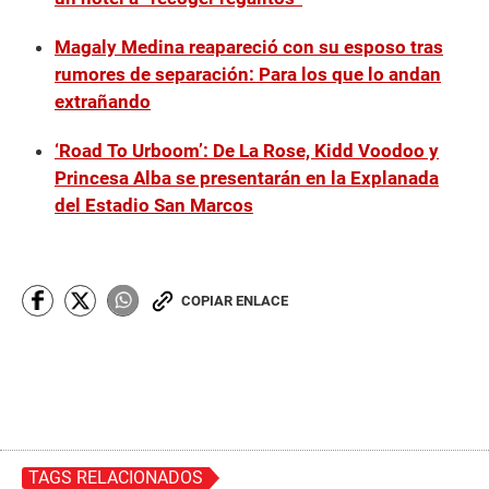
,
5
Magaly Medina reapareció con su esposo tras
s
e
rumores de separación: Para los que lo andan
c
o
extrañando
n
d
‘Road To Urboom’: De La Rose, Kidd Voodoo y
s
Princesa Alba se presentarán en la Explanada
del Estadio San Marcos
COPIAR ENLACE
TAGS RELACIONADOS