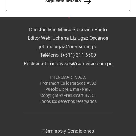
Siguiente artículo
Director: Iván Marco Slocovich Pardo
Editor Web: Johana Liz Ugaz Oscanoa
johana.ugaz@prensmart.pe
Teléfono: (+511) 311 6500
Publicidad:
fonoavisos@comercio.com.pe
PRENSMART S.A.C.
Prensmart Calle Paracas #532
Pueblo Libre, Lima - Perú
Copyright © PrenSmart S.A.C.
Todos los derechos reservados
Términos y Condiciones