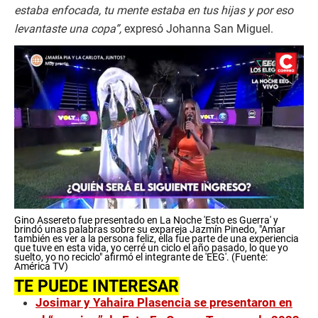
estaba enfocada, tu mente estaba en tus hijas y por eso
levantaste una copa”,
expresó Johanna San Miguel.
0
Gino Assereto fue presentado en La Noche 'Esto es Guerra' y
o
brindó unas palabras sobre su expareja Jazmín Pinedo, "Amar
f
también es ver a la persona feliz, ella fue parte de una experiencia
4
que tuve en esta vida, yo cerré un ciclo el año pasado, lo que yo
suelto, yo no reciclo" afirmó el integrante de 'EEG'. (Fuente:
m
América TV)
i
n
TE PUEDE INTERESAR
u
Josimar y Yahaira Plasencia se presentaron en
t
e