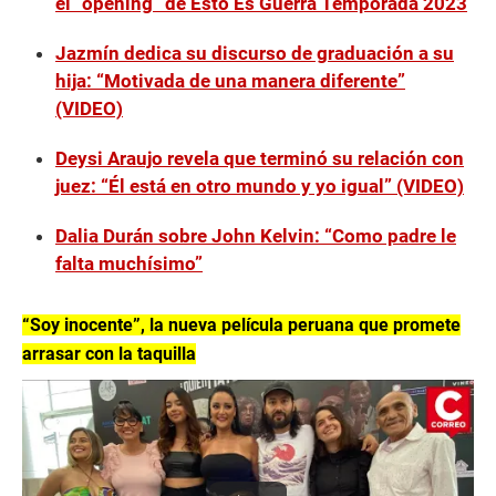
el “opening” de Esto Es Guerra Temporada 2023
s
,
1
Jazmín dedica su discurso de graduación a su
0
hija: “Motivada de una manera diferente”
s
e
(VIDEO)
c
o
n
Deysi Araujo revela que terminó su relación con
d
juez: “Él está en otro mundo y yo igual” (VIDEO)
s
Dalia Durán sobre John Kelvin: “Como padre le
falta muchísimo”
“Soy inocente”, la nueva película peruana que promete
arrasar con la taquilla