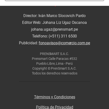
Director: Iván Marco Slocovich Pardo
Editor Web: Johana Liz Ugaz Oscanoa
johana.ugaz@prensmart.pe
Teléfono: (+511) 311 6500
Publicidad:
fonoavisos@comercio.com.pe
PRENSMART S.A.C.
Prensmart Calle Paracas #532
Pueblo Libre, Lima - Perú
Copyright © PrenSmart S.A.C.
Todos los derechos reservados
Términos y Condiciones
Política de Privacidad