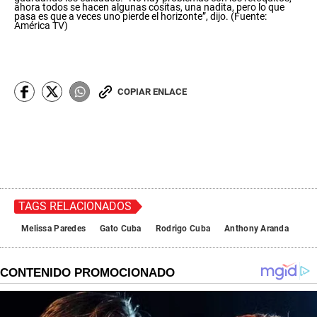
c
ahora todos se hacen algunas cositas, una nadita, pero lo que
pasa es que a veces uno pierde el horizonte”, dijo. (Fuente:
o
América TV)
n
d
s
o
f
0
COPIAR ENLACE
s
e
c
o
n
d
s
TAGS RELACIONADOS
Melissa Paredes
Gato Cuba
Rodrigo Cuba
Anthony Aranda