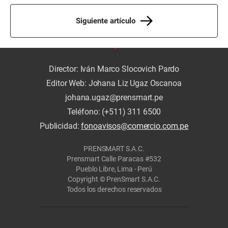
Siguiente artículo
Director: Iván Marco Slocovich Pardo
Editor Web: Johana Liz Ugaz Oscanoa
johana.ugaz@prensmart.pe
Teléfono: (+511) 311 6500
Publicidad:
fonoavisos@comercio.com.pe
PRENSMART S.A.C.
Prensmart Calle Paracas #532
Pueblo Libre, Lima - Perú
Copyright © PrenSmart S.A.C.
Todos los derechos reservados