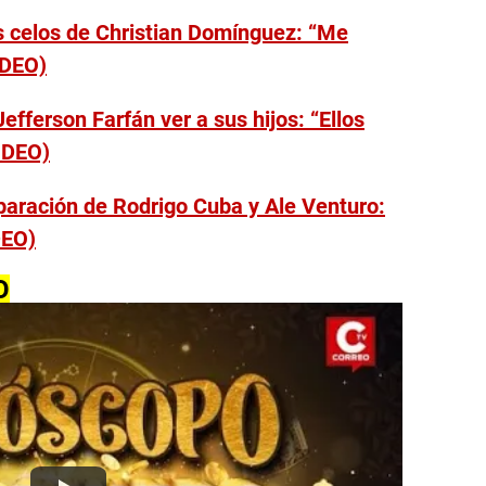
s celos de Christian Domínguez: “Me
IDEO)
efferson Farfán ver a sus hijos: “Ellos
IDEO)
aración de Rodrigo Cuba y Ale Venturo:
DEO)
O