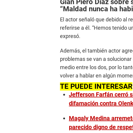
e
Gian Piero Diaz sobre 
c
“Maldad nunca ha hab
o
n
El actor señaló que debido al re
d
s
referirse a él. “Hemos tenido u
o
f
expresó.
2
m
i
Además, el también actor agr
n
u
problemas se van a solucionar
t
e
medio entre los dos, por lo ta
s
volver a hablar en algún momen
,
4
TE PUEDE INTERESAR
3
s
Jefferson Farfán cerró 
e
c
difamación contra Olen
o
n
d
Magaly Medina arremete
s
V
parecido digno de respe
o