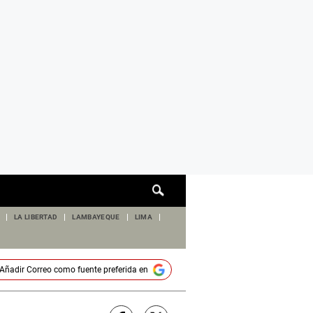
Cuadro
de
búsqueda
LA LIBERTAD
LAMBAYEQUE
LIMA
Añadir
Correo
como fuente preferida en