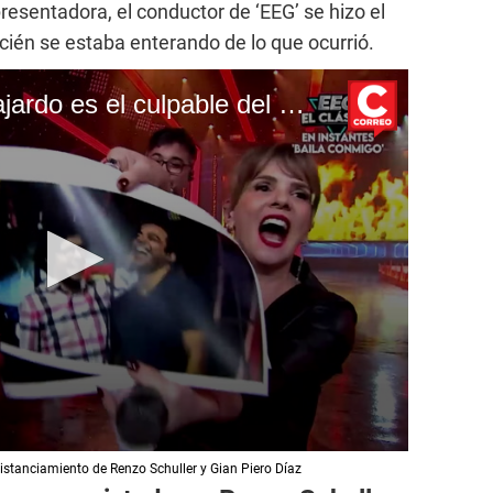
presentadora, el conductor de ‘EEG’ se hizo el
ién se estaba enterando de lo que ocurrió.
Revelan que Peter Fajardo es el culpable del distanciamiento de Renzo Schuller y Gian Piero Díaz
distanciamiento de Renzo Schuller y Gian Piero Díaz