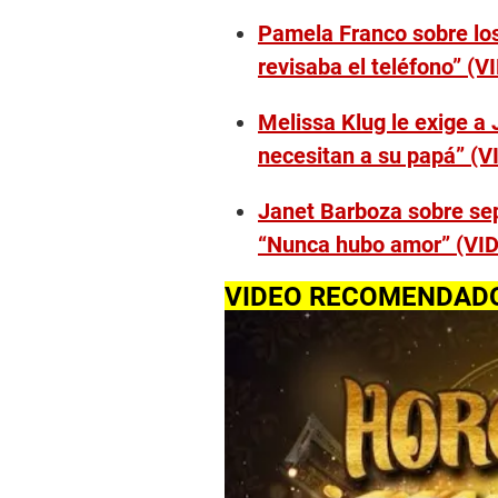
l
u
Pamela Franco sobre lo
m
e
revisaba el teléfono” (V
9
0
%
Melissa Klug le exige a J
necesitan a su papá” (V
Janet Barboza sobre sep
“Nunca hubo amor” (VI
VIDEO RECOMENDAD