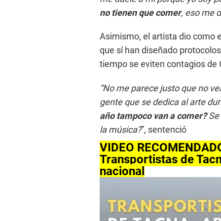
e
s
no tienen que comer
, eso me d
,
2
s
Asimismo, el artista dio como e
e
c
que sí han diseñado protocolos
o
tiempo se eviten contagios de 
n
d
s
“No me parece justo que no vea
V
o
gente que se dedica al arte dur
l
u
año tampoco van a comer?
Se 
m
e
la música?
”, sentenció
9
0
VIDEO RECOMENDAD
%
Transportistas de Tacn
nacional