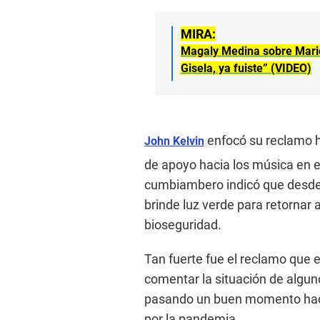
MIRA:
Magaly Medina sobre Mari
Gisela, ya fuiste” (VIDEO)
enfocó su reclamo h
John Kelvin
de apoyo hacia los música en e
cumbiambero indicó que desde
brinde luz verde para retornar 
bioseguridad.
Tan fuerte fue el reclamo que e
comentar la situación de algu
pasando un buen momento hace
por la pandemia.