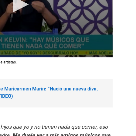
os artistas.
e Maricarmen Marín: “Nació una nueva diva,
VIDEO)
hijos que yo y no tienen nada que comer, eso
adre.
Me duele ver a mis amigos músicos que