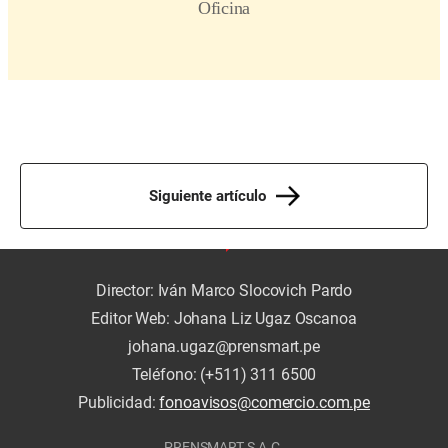
Siguiente artículo
Director: Iván Marco Slocovich Pardo
Editor Web: Johana Liz Ugaz Oscanoa
johana.ugaz@prensmart.pe
Teléfono: (+511) 311 6500
Publicidad:
fonoavisos@comercio.com.pe
PRENSMART S.A.C.