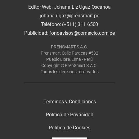
Editor Web: Johana Liz Ugaz Oscanoa
johana.ugaz@prensmart.pe
Teléfono: (+511) 311 6500
Publicidad:
fonoavisos@comercio.com.pe
PRENSMART S.A.C.
Prensmart Calle Paracas #532
Pueblo Libre, Lima - Perú
Copyright © PrenSmart S.A.C.
Todos los derechos reservados
Términos y Condiciones
Política de Privacidad
Politica de Cookies