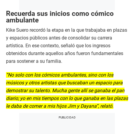
Recuerda sus inicios como cómico
ambulante
Kike Suero recordó la etapa en la que trabajaba en plazas
y espacios públicos antes de consolidar su carrera
artística. En ese contexto, señaló que los ingresos
obtenidos durante aquellos años fueron fundamentales
para sostener a su familia.
“No solo con los cómicos ambulantes, sino con los
músicos y otros artistas que buscaban un espacio para
demostrar su talento. Mucha gente allí se ganaba el pan
diario; yo en mis tiempos con lo que ganaba en las plazas
le daba de comer a mis hijos Jim y Dayana”, relató.