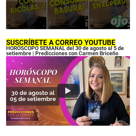
0
s
e
SUSCRÍBETE A CORREO YOUTUBE
c
HORÓSCOPO SEMANAL del 30 de agosto al 5 de
o
setiembre | Predicciones con Carmen Briceño
n
d
s
o
f
2
m
i
n
u
t
e
s
,
4
5
s