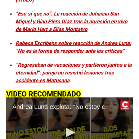
“Eso sí que no”: La reacción de Johanna San
Miguel y Gian Piero Díaz tras la agresión en vivo
de Mario Hart a Elías Montalvo
Rebeca Escribens sobre reacción de Andrea Luna:
“No es la forma de responder ante las críticas”
“Regresaban de vacaciones y partieron juntos a la
eternidad”: pareja no resistió lesiones tras
accidente en Matucana
VIDEO RECOMENDADO
Andrea Luna explota: “No estoy con ‘Ricolas’ y respétenme, soy mujer” | OJO