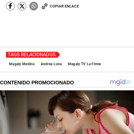
e
COPIAR ENLACE
c
o
n
d
s
TAGS RELACIONADOS
Magaly Medina
Andrea Luna
Magaly TV La Firme