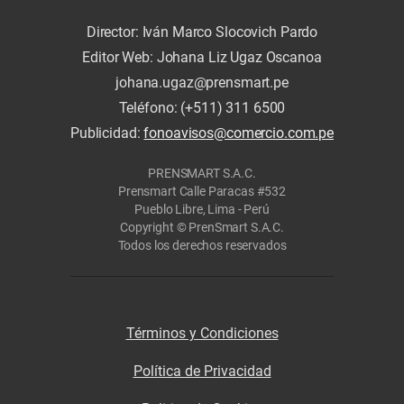
Director: Iván Marco Slocovich Pardo
Editor Web: Johana Liz Ugaz Oscanoa
johana.ugaz@prensmart.pe
Teléfono: (+511) 311 6500
Publicidad:
fonoavisos@comercio.com.pe
PRENSMART S.A.C.
Prensmart Calle Paracas #532
Pueblo Libre, Lima - Perú
Copyright © PrenSmart S.A.C.
Todos los derechos reservados
Términos y Condiciones
Política de Privacidad