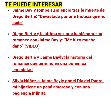
e
TE PUEDE INTERESAR
c
Jaime Bayly rompe su silencio tras la muerte de
o
n
Diego Bertie: “Devastado por una tristeza que no
d
cede”
s
o
f
Diego Bertie y la última vez que habló sobre su
0
s
romance con Jaime Bayly: “Me hizo mucho
e
daño” (VIDEO)
c
o
n
Diego Bertie y Jaime Bayly: la historia del
d
s
romance que terminó en una polémica
enemistad
Silvia Núñez a Jaime Bayly por el Día del Padre:
mi hija tiene un papá amoroso y con una
paciencia infinita