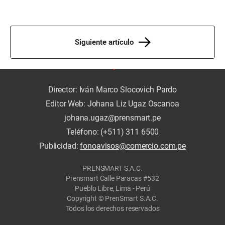
Siguiente artículo
Director: Iván Marco Slocovich Pardo
Editor Web: Johana Liz Ugaz Oscanoa
johana.ugaz@prensmart.pe
Teléfono: (+511) 311 6500
Publicidad:
fonoavisos@comercio.com.pe
PRENSMART S.A.C.
Prensmart Calle Paracas #532
Pueblo Libre, Lima - Perú
Copyright © PrenSmart S.A.C.
Todos los derechos reservados