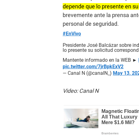
depende que lo presente en su 
brevemente ante la prensa ant
personal de seguridad.
#EnVivo
Presidente José Balcázar sobre ind
lo presente su solicitud correspond
Mantente informado en la WEB ►
pic.twitter.com/7jrBpkExV2
— Canal N (@canalN_)
May 13, 20
Video: Canal N