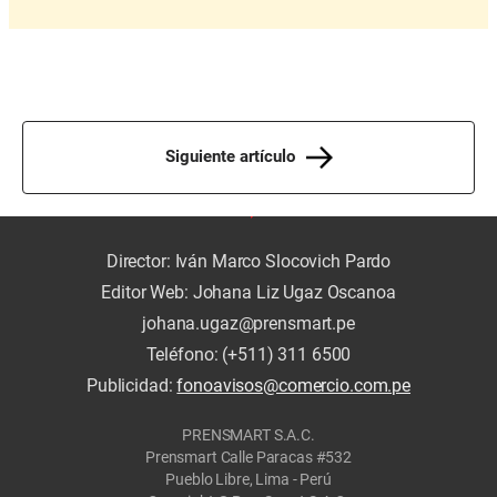
Siguiente artículo
Director: Iván Marco Slocovich Pardo
Editor Web: Johana Liz Ugaz Oscanoa
johana.ugaz@prensmart.pe
Teléfono: (+511) 311 6500
Publicidad:
fonoavisos@comercio.com.pe
PRENSMART S.A.C.
Prensmart Calle Paracas #532
Pueblo Libre, Lima - Perú